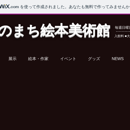
.com
を使って作成されました。あなたも無料で作ってみませんか
のまち
絵本美術館
毎週日曜日 OP
​ 入館料 ■大
展示
絵本・作家
イベント
グッズ
NEWS